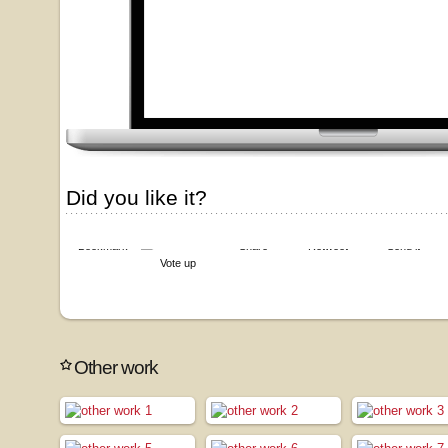
Did you like it?
Bookmark
Share
Retweet
Send it
Vote up
Other work