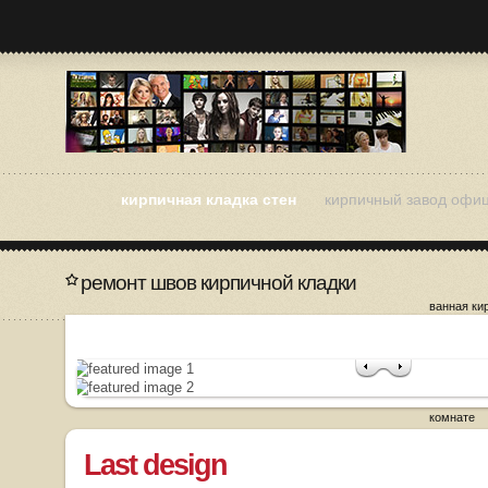
кирпичная кладка стен
кирпичный завод офи
ремонт швов кирпичной кладки
ванная ки
как разоб
кладку
кирпичная
кирпичная
кирпичная
комнате
Last design