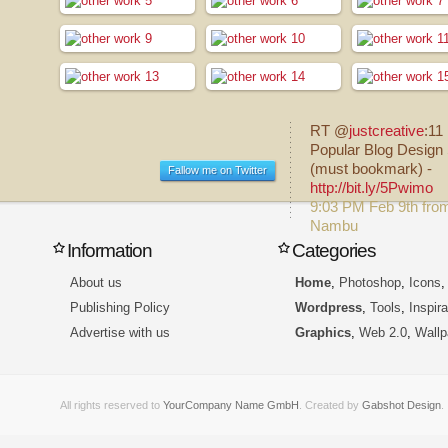
RT @
justcreative
:11
Popular Blog Design 
(must bookmark) -
Fallow me on Twitter
http://bit.ly/5Pwimo
9:03 PM Feb 9th fro
Nambu
Information
Categories
About us
Home
,
Photoshop
,
Icons
Publishing Policy
Wordpress
,
Tools
,
Inspira
Advertise with us
Graphics
,
Web 2.0
,
Wallp
All rights reserved to
YourCompany Name GmbH
. Created by
Gabshot Design
.