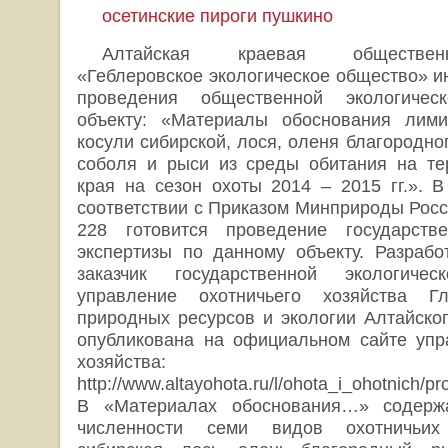
осетинские пироги пушкино
Алтайская краевая обществен
«Геблеровское экологическое общество» и
проведения общественной экологичес
объекту: «Материалы обоснования лим
косули сибирской, лося, оленя благородног
соболя и рыси из среды обитания на те
края на сезон охоты 2014 – 2015 гг.». 
соответствии с Приказом Минприроды Росси
228 готовится проведение государстве
экспертизы по данному объекту. Разрабо
заказчик государственной экологиче
управление охотничьего хозяйства Гл
природных ресурсов и экологии Алтайско
опубликована на официальном сайте упр
хозяйства:
http://www.altayohota.ru/l/ohota_i_ohotnich/p
В «Материалах обоснования…» содержа
численности семи видов охотничьих