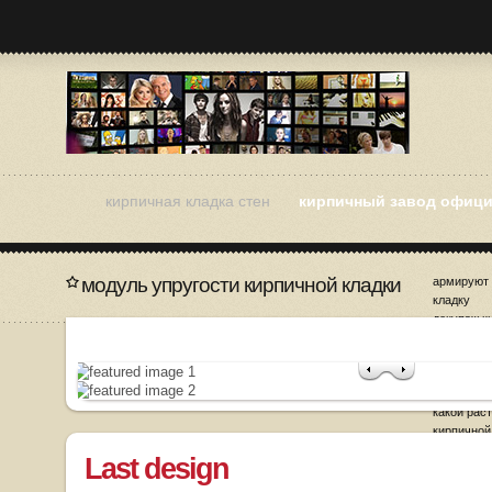
кирпичная кладка стен
кирпичный завод офици
модуль упругости кирпичной кладки
армируют
кладку
декупаж к
заполнени
кирпичной
затирка ш
кладки це
какой рас
кирпичной
Last design