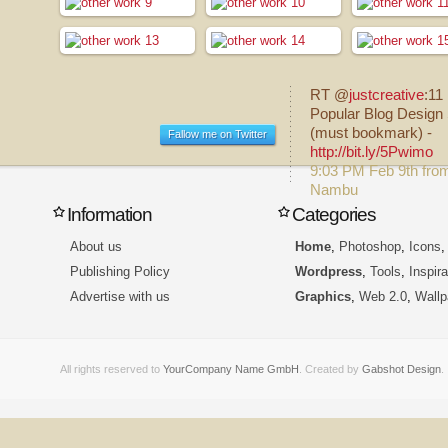
RT @
justcreative
:11
Popular Blog Design 
(must bookmark) -
Fallow me on Twitter
http://bit.ly/5Pwimo
9:03 PM Feb 9th fro
Nambu
Information
Categories
About us
Home
,
Photoshop
,
Icons
Publishing Policy
Wordpress
,
Tools
,
Inspira
Advertise with us
Graphics
,
Web 2.0
,
Wallp
All rights reserved to
YourCompany Name GmbH
. Created by
Gabshot Design
.