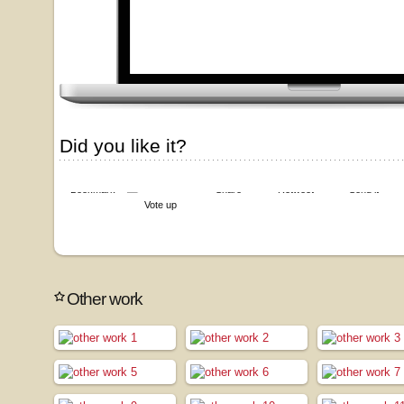
Did you like it?
Bookmark
Share
Retweet
Send it
Vote up
Other work