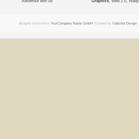
Advertise with us
Graphics
,
Web 2.0
,
Wallp
All rights reserved to
YourCompany Name GmbH
. Created by
Gabshot Design
.