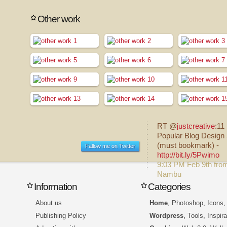
Other work
RT @
justcreative
:11
Popular Blog Design 
(must bookmark) -
Fallow me on Twitter
http://bit.ly/5Pwimo
9:03 PM Feb 9th fro
Nambu
Information
Categories
About us
Home
,
Photoshop
,
Icons
Publishing Policy
Wordpress
,
Tools
,
Inspira