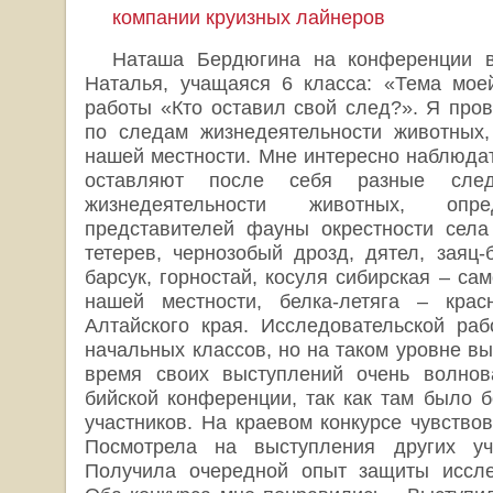
компании круизных лайнеров
Наташа Бердюгина на конференции 
Наталья, учащаяся 6 класса: «Тема мое
работы «Кто оставил свой след?». Я про
по следам жизнедеятельности животных,
нашей местности. Мне интересно наблюдат
оставляют после себя разные сле
жизнедеятельности животных, опр
представителей фауны окрестности села
тетерев, чернозобый дрозд, дятел, заяц-
барсук, горностай, косуля сибирская – са
нашей местности, белка-летяга – крас
Алтайского края. Исследовательской ра
начальных классов, но на таком уровне в
время своих выступлений очень волнов
бийской конференции, так как там было 
участников. На краевом конкурсе чувство
Посмотрела на выступления других уча
Получила очередной опыт защиты исслед