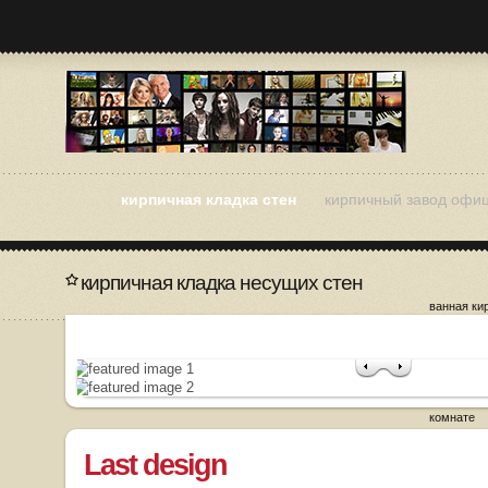
кирпичная кладка стен
кирпичный завод офи
кирпичная кладка несущих стен
ванная ки
как разоб
кладку
кирпичная
кирпичная
кирпичная
комнате
Last design