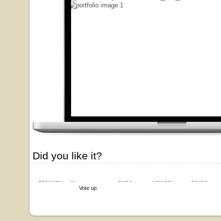
Did you like it?
Bookmark
Share
Retweet
Send it
Vote up