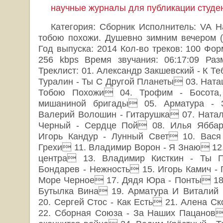
научные журналы для публикации студе
Категория: Сборник Исполнитель: VA Н
тобою похожи. Душевно зимним вечером 
Год выпуска: 2014 Кол-во треков: 100 Форм
256 kbps Время звучания: 06:17:09 Ра
Треклист: 01. Александр Закшевский - К Те
Туралин - Ты С Другой Планеты 03. Ната
Тобою Похожи 04. Трофим - Босота, 
мишаниной бригады 05. Арматура - 
Валерий Волошин - Гитарушка 07. Натал
Черный - Сердце Пой 08. Илья Яббар
Игорь Кандур - Лунный Свет 10. Вася
Грехи 11. Владимир Ворон - Я Знаю 12.
центра 13. Владимир Кисткин - Ты 
Бондарев - Нежность 15. Игорь Камич - 
Море Черное 17. Дядя Юра - Понты 18.
Бутылка Вина 19. Арматура И Виталий 
20. Сергей Стос - Как Есть 21. Алена С
22. Сборная Союза - За Наших Пацанов