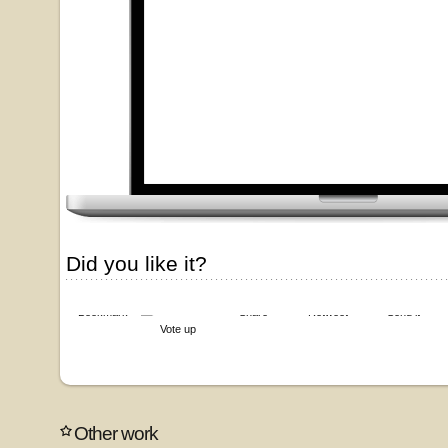
Did you like it?
Bookmark
Share
Retweet
Send it
Vote up
Other work