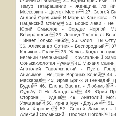
окончится война 24. Вадим Крёстный - 
Темур Татарашвили - Женщина Из Ни
Московкин - Цветок Мести 27. Сергей Б
Андрей Орельский И Марина Клычкова - О
Пацанский Стиль 30. Борис Леви - Не 
Юрий Смыслов - Сердце Черной М
Возвращение 33. Леонид Телешев - Вес
- Знает Только Небо 35. Олия - Ты От
36. Александр Сотник - Беспородный 37
Косяков - Грачи 38. Жека - Когда не ну
Евгений Челябинский - Хрустальный Замо
Сонька-Золотая Ручка 41. Михаил Санин 
Анатолий Таволжанский - Пусть Гово
Анисимов - Не Гони Вороных Коней 44. 
Маскарад 45. Ирма Брикк И Геннадий Г
Будет 46. Елена Ваенга - Любимый 4
Судьбу Я Не Загадывал 48. Юрий Пр
Сторона - Удача 49. Анатолий Моги
Уркаганы 50. Ирина Круг - Друзьям 51. 
Мои Хорошие 52. Сергей Замесин - 
Алексей Ордынский - Прогноз Погоды 54.