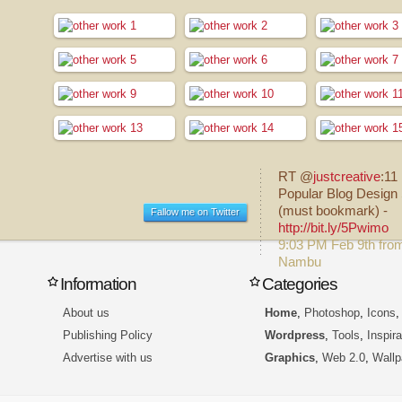
RT @
justcreative
:11
Popular Blog Design 
(must bookmark) -
Fallow me on Twitter
http://bit.ly/5Pwimo
9:03 PM Feb 9th fro
Nambu
Information
Categories
About us
Home
,
Photoshop
,
Icons
Publishing Policy
Wordpress
,
Tools
,
Inspira
Advertise with us
Graphics
,
Web 2.0
,
Wallp