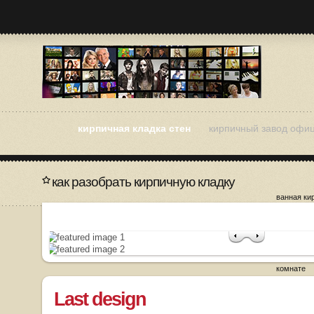
кирпичная кладка стен
кирпичный завод офи
как разобрать кирпичную кладку
ванная ки
как разоб
кладку
кирпичная
кирпичная
кирпичная
комнате
Last design