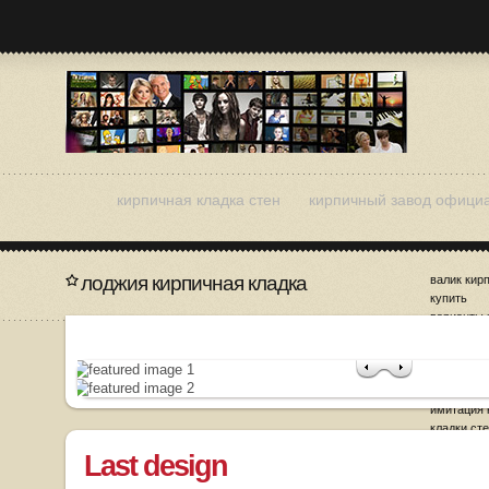
кирпичная кладка стен
кирпичный завод офици
лоджия кирпичная кладка
валик кир
купить
варианты 
кирпичног
дизайн ки
заделка ш
кладке
имитация 
кладки ст
Last design