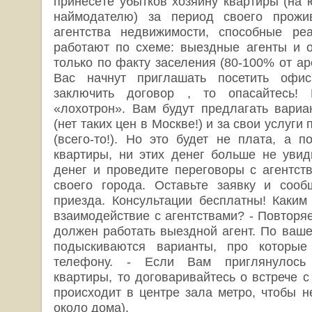
принесёте убытков хозяину квартиры (на 
наймодателю) за период своего прожи
агентства недвижимости, способные реа
работают по схеме: выездные агенты и 
только по факту заселения (80-100% от ар
Вас начнут приглашать посетить офис
заключить договор , то опасайтесь!
«лохотрон». Вам будут предлагать вариа
(нет таких цен в Москве!) и за свои услуги 
(всего-то!). Но это будет не плата, а п
квартиры, ни этих денег больше не увид
денег и проведите переговоры с агентст
своего города. Оставьте заявку и сооб
приезда. Консультации бесплатны! Каким
взаимодействие с агентствами? - Повторя
должен работать выездной агент. По ваше
подыскиваются варианты, про которы
телефону. - Если Вам приглянулось 
квартиры, то договаривайтесь о встрече с
происходит в центре зала метро, чтобы н
около дома).