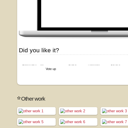
Did you like it?
Bookmark
Share
Retweet
Send it
Vote up
Other work