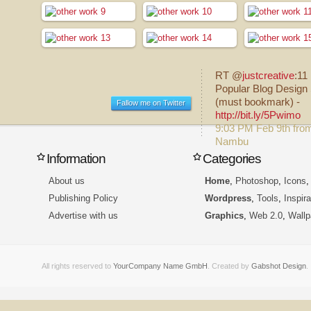
RT @
justcreative
:11
Popular Blog Design 
(must bookmark) -
Fallow me on Twitter
http://bit.ly/5Pwimo
9:03 PM Feb 9th fro
Nambu
Information
Categories
About us
Home
,
Photoshop
,
Icons
Publishing Policy
Wordpress
,
Tools
,
Inspira
Advertise with us
Graphics
,
Web 2.0
,
Wallp
All rights reserved to
YourCompany Name GmbH
. Created by
Gabshot Design
.