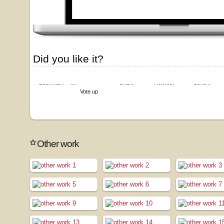
Did you like it?
Bookmark
Share
Retweet
Send it
Vote up
Other work