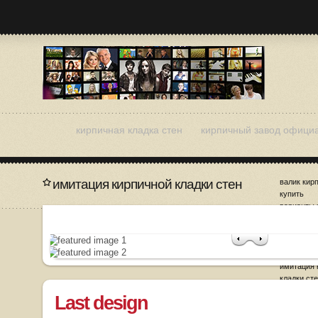
кирпичная кладка стен
кирпичный завод офици
имитация кирпичной кладки стен
валик кир
купить
варианты 
кирпичног
дизайн ки
заделка ш
кладке
имитация 
кладки ст
Last design