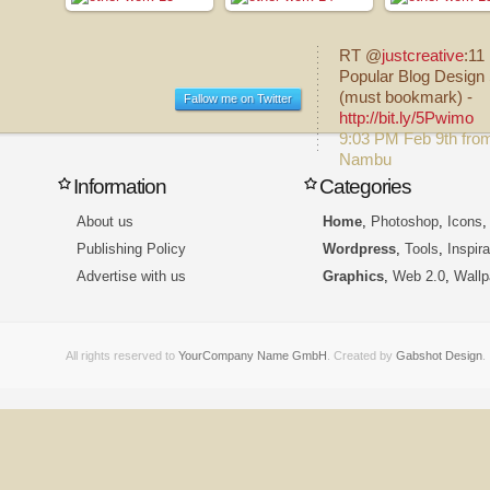
RT @
justcreative
:11
Popular Blog Design 
(must bookmark) -
Fallow me on Twitter
http://bit.ly/5Pwimo
9:03 PM Feb 9th fro
Nambu
Information
Categories
About us
Home
,
Photoshop
,
Icons
Publishing Policy
Wordpress
,
Tools
,
Inspira
Advertise with us
Graphics
,
Web 2.0
,
Wallp
All rights reserved to
YourCompany Name GmbH
. Created by
Gabshot Design
.